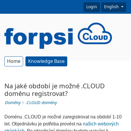
Login
English
Home
Knowledge Base
Na jaké období je možné .CLOUD
doménu registrovat?
Domény
>
.CLOUD domény
Doménu .CLOUD je možné zaregistrovat na období 1-10
let. Objednávku je potřeba provést na
našich webových
stránkách
. Po objednání domény budete vyzváni k